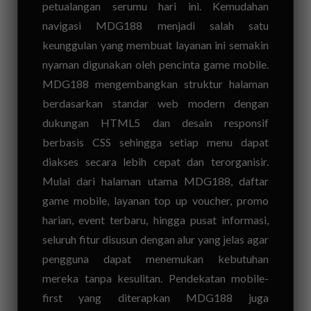
petualangan serumu hari ini. Kemudahan
navigasi MDG188 menjadi salah satu
keunggulan yang membuat layanan ini semakin
nyaman digunakan oleh pencinta game mobile.
MDG188 mengembangkan struktur halaman
berdasarkan standar web modern dengan
dukungan HTML5 dan desain responsif
berbasis CSS sehingga setiap menu dapat
diakses secara lebih cepat dan terorganisir.
Mulai dari halaman utama MDG188, daftar
game mobile, layanan top up voucher, promo
harian, event terbaru, hingga pusat informasi,
seluruh fitur disusun dengan alur yang jelas agar
pengguna dapat menemukan kebutuhan
mereka tanpa kesulitan. Pendekatan mobile-
first yang diterapkan MDG188 juga