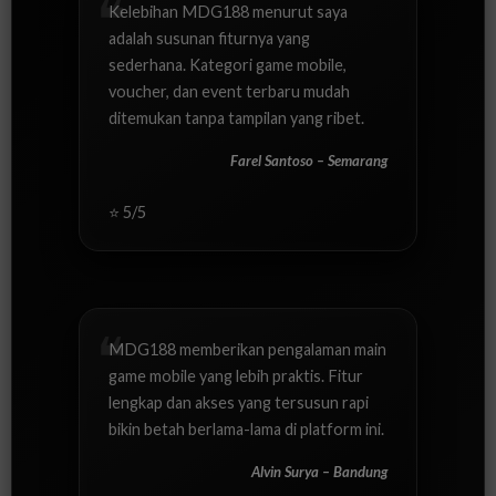
Kelebihan MDG188 menurut saya
adalah susunan fiturnya yang
sederhana. Kategori game mobile,
voucher, dan event terbaru mudah
ditemukan tanpa tampilan yang ribet.
Farel Santoso – Semarang
⭐ 5/5
MDG188 memberikan pengalaman main
game mobile yang lebih praktis. Fitur
lengkap dan akses yang tersusun rapi
bikin betah berlama-lama di platform ini.
Alvin Surya – Bandung