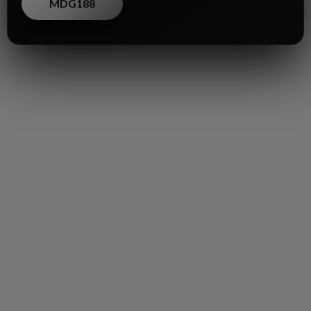
MDG188