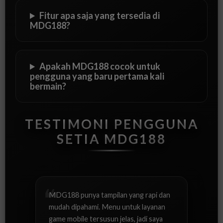
Fitur apa saja yang tersedia di
MDG188?
Apakah MDG188 cocok untuk
pengguna yang baru pertama kali
bermain?
TESTIMONI PENGGUNA
SETIA MDG188
MDG188 punya tampilan yang rapi dan
mudah dipahami. Menu untuk layanan
game mobile tersusun jelas, jadi saya