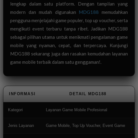
lengkap dalam satu platform. Dengan tampilan yang
modern dan mudah digunakan
MDG188
memudahkan
pengguna menjelajahi game populer, top up voucher, serta
mengikuti event terbaru tanpa ribet. Jadikan MDG188
sebagai pilihan utama untuk menikmati pengalaman game
mobile yang nyaman, cepat, dan terpercaya. Kunjungi
MDG188 sekarang juga dan rasakan kemudahan layanan
game mobile terbaik dalam satu genggaman!.
INFORMASI
DETAIL MDG188
Kategori
Layanan Game Mobile Profesional
Jenis Layanan
Game Mobile, Top Up Voucher, Event Game