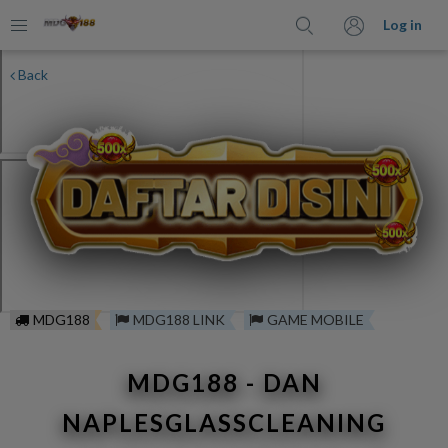
Log in
Back
MDG188
MDG188 LINK
GAME MOBILE
MDG188 - DAN
NAPLESGLASSCLEANING