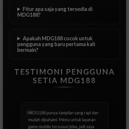
Fitur apa saja yang tersedia di
MDG188?
Apakah MDG188 cocok untuk
pengguna yang baru pertama kali
bermain?
TESTIMONI PENGGUNA
SETIA MDG188
MDG188 punya tampilan yang rapi dan
mudah dipahami. Menu untuk layanan
game mobile tersusun jelas, jadi saya