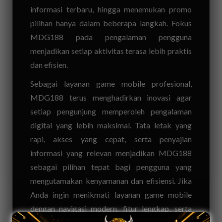
informasi terbaru, hingga menemukan promo
pilihan hanya dalam beberapa langkah. Fokus
MDG188 pada pengalaman pengguna
menjadikan setiap aktivitas terasa lebih praktis
dan efisien.
Sebagai layanan game mobile profesional,
MDG188 terus menghadirkan inovasi agar
setiap pengunjung memperoleh pengalaman
digital yang lebih maksimal. Tata letak yang
rapi, akses yang cepat, serta penyajian
informasi yang relevan menjadikan MDG188
sebagai pilihan tepat bagi pengguna yang
mengutamakan kenyamanan dan efisiensi. Jika
Anda ingin menikmati layanan game mobile
dengan navigasi modern, fitur lengkap, serta