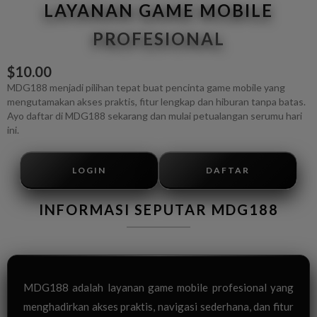
LAYANAN GAME MOBILE
PROFESIONAL
$10.00
MDG188 menjadi pilihan tepat buat pencinta game mobile yang
mengutamakan akses praktis, fitur lengkap dan hiburan tanpa batas.
Ayo daftar di MDG188 sekarang dan mulai petualangan serumu hari
ini.
LOGIN
DAFTAR
INFORMASI SEPUTAR MDG188
MDG188 adalah layanan game mobile profesional yang
menghadirkan akses praktis, navigasi sederhana, dan fitur