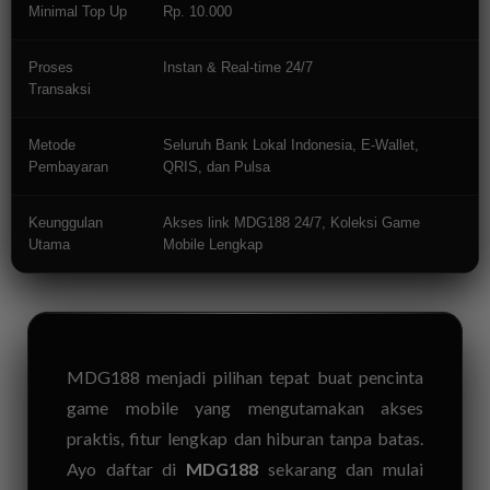
Minimal Top Up
Rp. 10.000
Proses
Instan & Real-time 24/7
Transaksi
Metode
Seluruh Bank Lokal Indonesia, E-Wallet,
Pembayaran
QRIS, dan Pulsa
Keunggulan
Akses link MDG188 24/7, Koleksi Game
Utama
Mobile Lengkap
MDG188 menjadi pilihan tepat buat pencinta
game mobile yang mengutamakan akses
praktis, fitur lengkap dan hiburan tanpa batas.
Ayo daftar di
MDG188
sekarang dan mulai