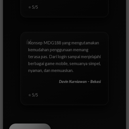
⭐ 5/5
Konsep MDG188 yang mengutamakan
kemudahan penggunaan memang
terasa pas. Dari login sampai menjelajahi
berbagai game mobile, semuanya simpel,
nyaman, dan memuaskan.
Davin Kurniawan – Bekasi
⭐ 5/5