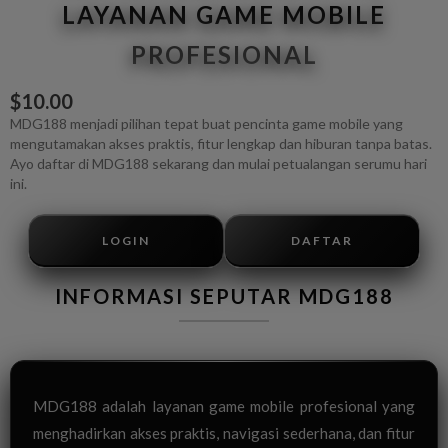
LAYANAN GAME MOBILE
PROFESIONAL
$10.00
MDG188 menjadi pilihan tepat buat pencinta game mobile yang
mengutamakan akses praktis, fitur lengkap dan hiburan tanpa batas.
Ayo daftar di MDG188 sekarang dan mulai petualangan serumu hari
ini.
LOGIN
DAFTAR
INFORMASI SEPUTAR MDG188
MDG188 adalah layanan game mobile profesional yang
menghadirkan akses praktis, navigasi sederhana, dan fitur