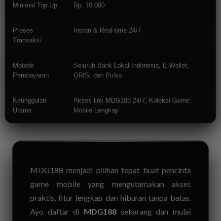
Minimal Top Up
Rp. 10.000
Proses
Instan & Real-time 24/7
Transaksi
Metode
Seluruh Bank Lokal Indonesia, E-Wallet,
Pembayaran
QRIS, dan Pulsa
Keunggulan
Akses link MDG188 24/7, Koleksi Game
Utama
Mobile Lengkap
MDG188 menjadi pilihan tepat buat pencinta
game mobile yang mengutamakan akses
praktis, fitur lengkap dan hiburan tanpa batas.
Ayo daftar di
MDG188
sekarang dan mulai