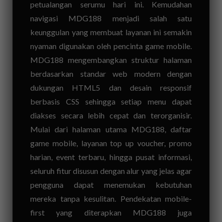
petualangan serumu hari ini. Kemudahan
navigasi MDG188 menjadi salah satu
keunggulan yang membuat layanan ini semakin
nyaman digunakan oleh pencinta game mobile.
MDG188 mengembangkan struktur halaman
berdasarkan standar web modern dengan
dukungan HTML5 dan desain responsif
berbasis CSS sehingga setiap menu dapat
diakses secara lebih cepat dan terorganisir.
Mulai dari halaman utama MDG188, daftar
game mobile, layanan top up voucher, promo
harian, event terbaru, hingga pusat informasi,
seluruh fitur disusun dengan alur yang jelas agar
pengguna dapat menemukan kebutuhan
mereka tanpa kesulitan. Pendekatan mobile-
first yang diterapkan MDG188 juga