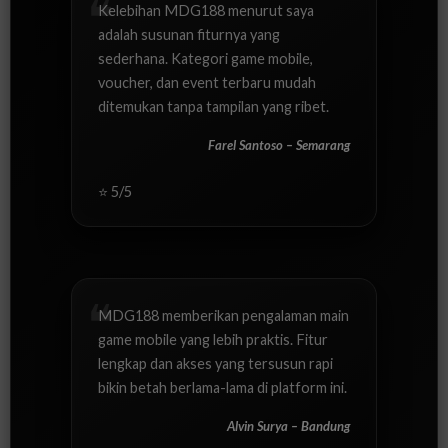
Kelebihan MDG188 menurut saya
adalah susunan fiturnya yang
sederhana. Kategori game mobile,
voucher, dan event terbaru mudah
ditemukan tanpa tampilan yang ribet.
Farel Santoso – Semarang
⭐ 5/5
MDG188 memberikan pengalaman main
game mobile yang lebih praktis. Fitur
lengkap dan akses yang tersusun rapi
bikin betah berlama-lama di platform ini.
Alvin Surya – Bandung