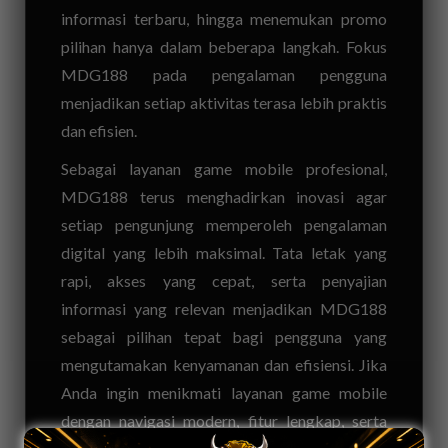
informasi terbaru, hingga menemukan promo
pilihan hanya dalam beberapa langkah. Fokus
MDG188 pada pengalaman pengguna
menjadikan setiap aktivitas terasa lebih praktis
dan efisien.
Sebagai layanan game mobile profesional,
MDG188 terus menghadirkan inovasi agar
setiap pengunjung memperoleh pengalaman
digital yang lebih maksimal. Tata letak yang
rapi, akses yang cepat, serta penyajian
informasi yang relevan menjadikan MDG188
sebagai pilihan tepat bagi pengguna yang
mengutamakan kenyamanan dan efisiensi. Jika
Anda ingin menikmati layanan game mobile
dengan navigasi modern, fitur lengkap, serta