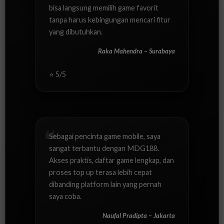
bisa langsung memilih game favorit
tanpa harus kebingungan mencari fitur
yang dibutuhkan.
Raka Mahendra – Surabaya
⭐ 5/5
Sebagai pencinta game mobile, saya
sangat terbantu dengan MDG188.
Akses praktis, daftar game lengkap, dan
proses top up terasa lebih cepat
dibanding platform lain yang pernah
saya coba.
Naufal Pradipta – Jakarta